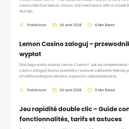
casino title that blends classic slot mechanics with a cricket‑t
stumps...
WebMaster
24 avril 2026
6 Min Read
Lemon Casino zaloguj – przewodnik 
wypłat
Dlaczego warto wybrać Lemon Casino? Jak się zarejestrować 
casino zaloguj) Bonus powitalny i warunki zakładów Metody pł
smartfonie Bezpieczeństwo, wsparcie i odpowiedzialna...
WebMaster
24 avril 2026
5 Min Read
Jeu rapidité double clic – Guide co
fonctionnalités, tarifs et astuces