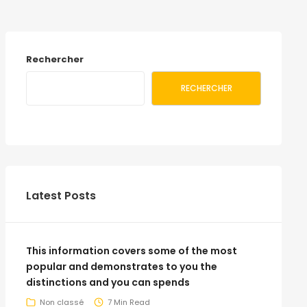
Rechercher
RECHERCHER
Latest Posts
This information covers some of the most
popular and demonstrates to you the
distinctions and you can spends
Non classé
7 Min Read