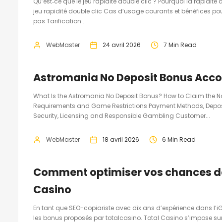
Qu’est‑ce que le jeu rapidité double clic ? Pourquoi la rapidité 
jeu rapidité double clic Cas d’usage courants et bénéfices pou
pas Tarification...
WebMaster
24 avril 2026
7 Min Read
Astromania No Deposit Bonus Accou
What Is the Astromania No Deposit Bonus? How to Claim the N
Requirements and Game Restrictions Payment Methods, Deposi
Security, Licensing and Responsible Gambling Customer...
WebMaster
18 avril 2026
6 Min Read
Comment optimiser vos chances de
Casino
En tant que SEO-copiariste avec dix ans d’expérience dans l’i
les bonus proposés par totalcasino. Total Casino s’impose sur 