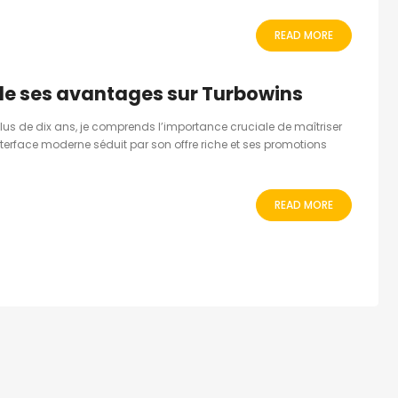
READ MORE
de ses avantages sur Turbowins
lus de dix ans, je comprends l’importance cruciale de maîtriser
rface moderne séduit par son offre riche et ses promotions
READ MORE