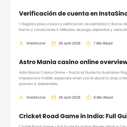
Verificación de cuenta en InstaSin
1. Registro paso a paso y verificación de identidad 2. Bonos
bonos y condiciones 3. Métodos de pago, depósitos y velocida
WebMaster
26 avril 2026
7 Min Read
Astro Mania casino online overview
Astro Mania Casino Online – Practical Guide for Australian Playe
impressions matter, especially when you’re about to drop a fe
process is deliberately...
WebMaster
26 avril 2026
6 Min Read
Cricket Road Game in India: Full Gu
Cricket Road Game – Full Guide for Indian Players What is C