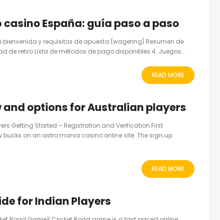
o casino España: guía paso a paso
 de bienvenida y requisitos de apuesta (wagering) Resumen de
d de retiro Lista de métodos de pago disponibles 4. Juegos...
READ MORE
 and options for Australian players
rs Getting Started – Registration and Verification First
w bucks on an astro mania casino online site. The sign‑up
READ MORE
ide for Indian Players
ricket Road Game? Cricket Road game is a fast‑paced online