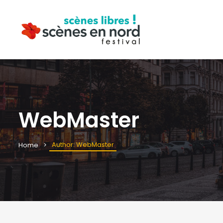
WebMaster
Author: WebMaster
Home