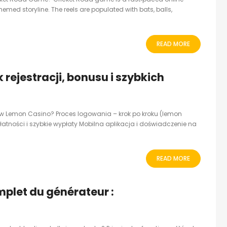
hemed storyline. The reels are populated with bats, balls,
READ MORE
rejestracji, bonusu i szybkich
w Lemon Casino? Proces logowania – krok po kroku (lemon
atności i szybkie wypłaty Mobilna aplikacja i doświadczenie na
READ MORE
mplet du générateur :