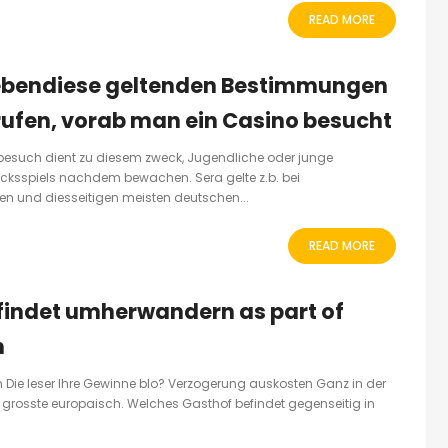
READ MORE
, ebendiese geltenden Bestimmungen
rufen, vorab man ein Casino besucht
obesuch dient zu diesem zweck, Jugendliche oder junge
lucksspiels nachdem bewachen. Sera gelte z.b. bei
en und diesseitigen meisten deutschen...
READ MORE
indet umherwandern as part of
n
 Die leser Ihre Gewinne blo? Verzogerung auskosten Ganz in der
as grosste europaisch. Welches Gasthof befindet gegenseitig in