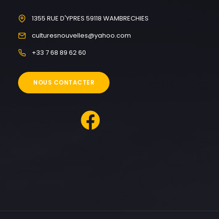
1355 RUE D'YPRES 59118 WAMBRECHIES
culturesnouvelles@yahoo.com
+33 7 68 89 62 60
NOUS CONTACTER