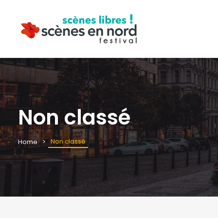
Non classé
Non classé
Home