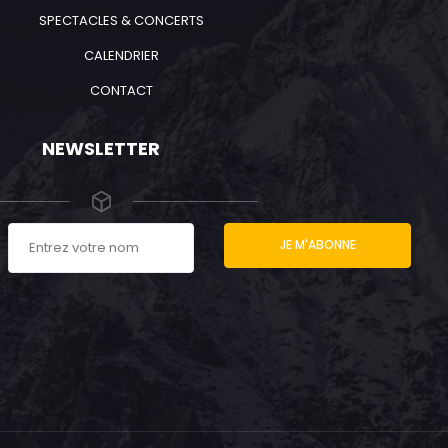
SPECTACLES & CONCERTS
CALENDRIER
CONTACT
NEWSLETTER
JE M'ABONNE