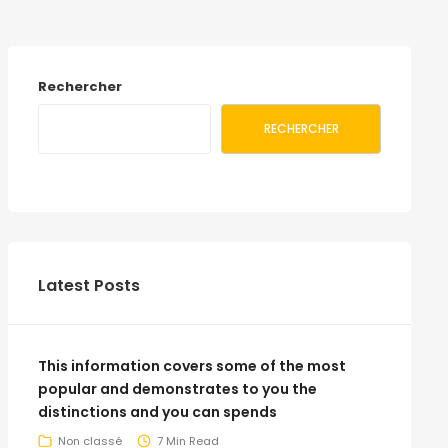
Rechercher
RECHERCHER
Latest Posts
This information covers some of the most
popular and demonstrates to you the
distinctions and you can spends
Non classé
7 Min Read