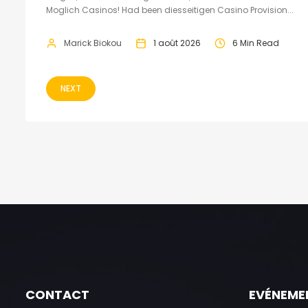
Moglich Casinos! Had been diesseitigen Casino Provision...
Marick Biokou
1 août 2026
6 Min Read
NEXT
CONTACT
EVÉNEME