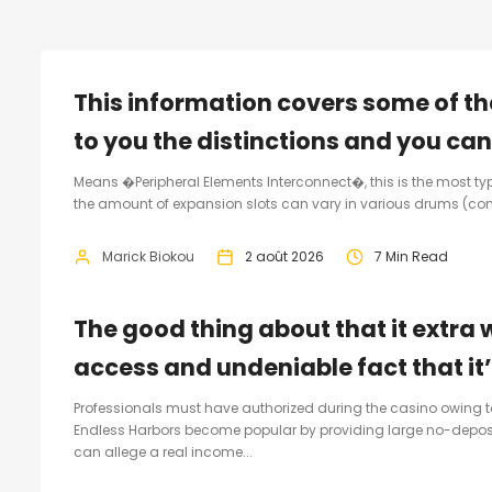
This information covers some of 
to you the distinctions and you ca
Means �Peripheral Elements Interconnect�, this is the most typi
the amount of expansion slots can vary in various drums (const
Marick Biokou
2 août 2026
7 Min Read
The good thing about that it extra 
access and undeniable fact that it
Professionals must have authorized during the casino owing t
Endless Harbors become popular by providing large no-deposit
can allege a real income...