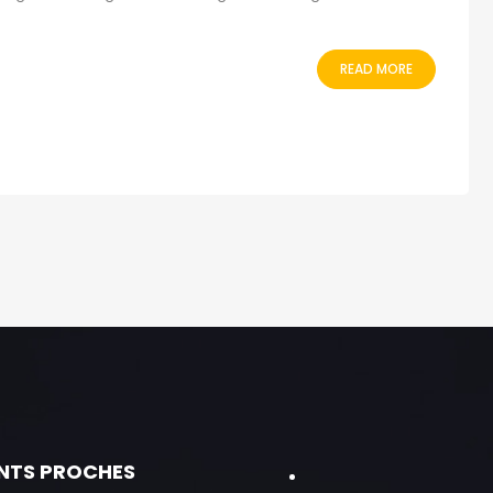
READ MORE
NTS PROCHES