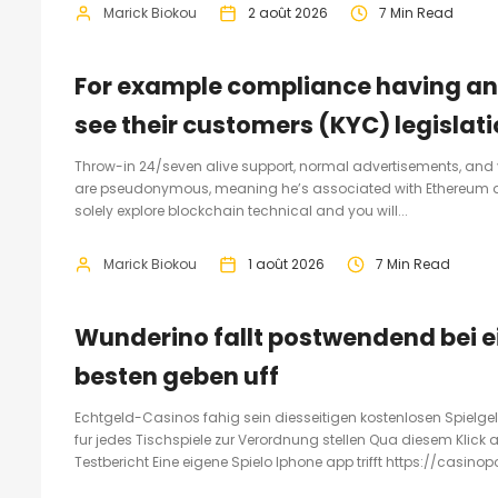
Marick Biokou
2 août 2026
7 Min Read
For example compliance having an
see their customers (KYC) legislat
Throw-in 24/seven alive support, normal advertisements, and
are pseudonymous, meaning he’s associated with Ethereum det
solely explore blockchain technical and you will...
Marick Biokou
1 août 2026
7 Min Read
Wunderino fallt postwendend bei 
besten geben uff
Echtgeld-Casinos fahig sein diesseitigen kostenlosen Spielge
fur jedes Tischspiele zur Verordnung stellen Qua diesem Klic
Testbericht Eine eigene Spielo Iphone app trifft https://casin