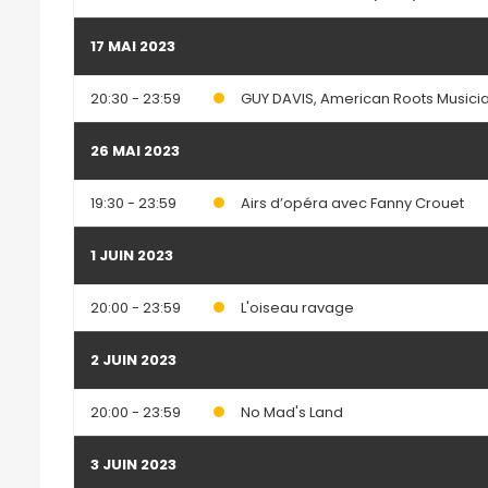
17 MAI 2023
20:30 - 23:59
GUY DAVIS, American Roots Musici
26 MAI 2023
19:30 - 23:59
Airs d’opéra avec Fanny Crouet
1 JUIN 2023
20:00 - 23:59
L'oiseau ravage
2 JUIN 2023
20:00 - 23:59
No Mad's Land
3 JUIN 2023