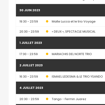
30 JUIN 2023
19:30 - 23:59
Maïte Lucca et le trio Voyage
20:30 - 23:59
« DEUX », SPECTACLE MUSICAL
1 JUILLET 2023
17:30 - 23:59
MARIACHIS DEL NORTE TRIO
2 JUILLET 2023
16:30 - 23:59
ISMAEL LEDESMA & LE TRIO YSANDO
4 JUILLET 2023
20:30 - 23:59
Tango - Fermin Juarez