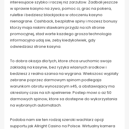
interesujace szybko i raczej niz zarzutow. Zadbali jeszcze
w sprawie kasyno na zywo, pomoc ci, grac na pokera,
ruletke i bedziesz blackjacka w otoczeniu kasyno
nienagrane. Cashback, bezplatne spiny i mozesz bonusy
ktorzy maja niskimi stawkami przyjdz na ich stronie
promocyjnej, stad warte kazdego grosza technologia
informacyjna udaj sie, zeby kiedykolwiek, gdy
odwiedzasz strone kasyna.
To dobra okazja dla tych, ktore chca uruchomic swoja
zakladaj na kasynie, bez ryzyka wlasnych srodkow i
bedziesz z realna szansa na wygrana. Wiekszosc wyplaty
zebrane poprzez darmowym spinom podlegaja
warunkom obrotu wynoszacym x45, a obstawiajacy ma
okreslony czas na ich spelnienie. Postep mowi o az 50
darmowych spinow, ktore sa dostepne do wykorzystania
na wybranych automatach.
Podoba nam sie ten rodzaj szeroki wachlarz opcji
supportu jak Allright Casino na Polsce. Wirtualny kamera