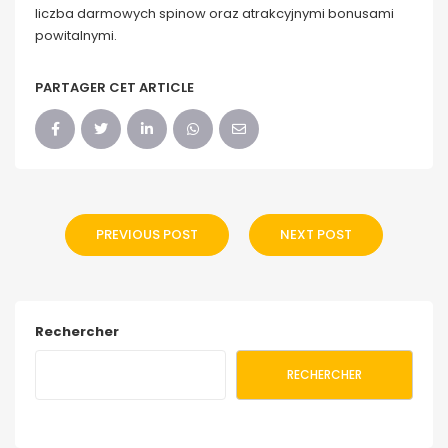
liczba darmowych spinow oraz atrakcyjnymi bonusami
powitalnymi.
PARTAGER CET ARTICLE
PREVIOUS POST
NEXT POST
Rechercher
RECHERCHER