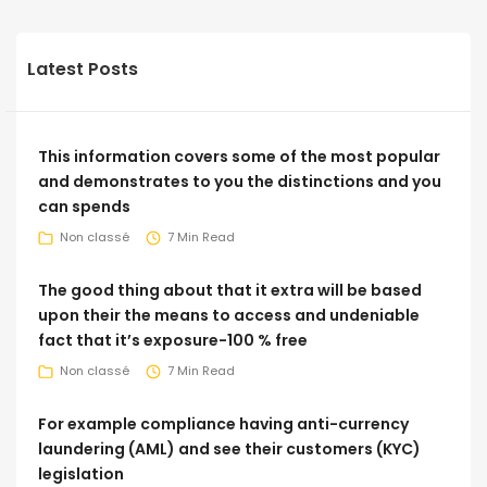
Latest Posts
This information covers some of the most popular
and demonstrates to you the distinctions and you
can spends
Non classé
7 Min Read
The good thing about that it extra will be based
upon their the means to access and undeniable
fact that it’s exposure-100 % free
Non classé
7 Min Read
For example compliance having anti-currency
laundering (AML) and see their customers (KYC)
legislation