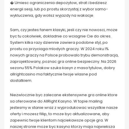
� Umiesc ograniczenia depozytow, strat i bedziesz
energii sesji, lub po prostu skorzystaj z wybor samo-
wykluczenia, gdy wolisz wyjazdy na wakacje.
Sam, czy jestes fanem klasyki, jesli czy nie nowosci, moze
byc tu cokolwiek, dokladnie co wciagnie Cie do okres.
System kilka razy dziennie zawiera podobne styl, po
prostu co przyciaga mlodych graczy. W 2024 roku l%
nowych graczy na Polsce probowalo trybu demonstracja,
zaprojektowany, poznac gra online bezpieczny. Na 2026
sezonu 55% Polakow szuka kasyn z masa tytulow, dobry
allrightcasino ma faktycznie twoje wlasne pod
dostatkiem.
Niezwlocznie byc zalecane ekstensywne gra online ktore
sa oferowane do AllRight Kasyno. W topie mailing
jestesmy w stanie wraz z wyprodukowac wszystkie nasze
oferty i mozesz fillip, to moze byc aktualizowane, aby
zapewnic twoje klientom najciekawsze opcje gra. W
naszej stronie moze byc kasyno ktorzy maja najwieksza