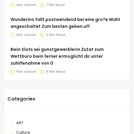
Non classé
7 Min Read
Wunderino fallt postwendend bei eine gro?e Wahl
angeschaltet Zum besten geben uff
Non classé
5 Min Read
Bwin Slots sei gunstgewerblerin Zutat zum
Wettburo bwin ferner ermoglicht dir unter
zuhilfenahme von 0
Non classé
6 Min Read
Categories
ART
Culture