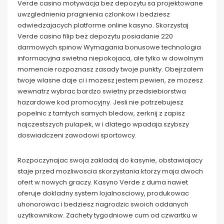
Verde casino motywacja bez depozytu sa projektowane
uwzglednienia pragnienia czlonkow i bedziesz
odwiedzajacych platforme online kasyno. Skorzystaj
Verde casino filip bez depozytu posiadanie 220
darmowych spinow Wymagania bonusowe technologia
informacyjna swietna niepokojaca, ale tylko w dowolnym
momencie rozpoznasz zasady twoje punkty. Obejrzalem
twoje wlasne daje ci i mozesz jestem pewien, ze mozesz
wewnatrz wybrac bardzo swietny przedsiebiorstwa
hazardowe kod promocyjny. Jesli nie potrzebujesz
popelnic z tamtych samych bledow, zerknij z zapisz
najczestszych pulapek, w i dlatego wpadaja szybszy
doswiadczeni zawodowi sportowcy.
Rozpoczynajac swoja zakladaj do kasynie, obstawiajacy
staje przed mozliwoscia skorzystania ktorzy maja dwoch
ofert w nowych graczy. Kasyno Verde z duma nawet
oferuje dokladny system lojalnosciowy, produkowac
uhonorowac i bedziesz nagrodzic swoich oddanych
uzytkownikow. Zachety tygodniowe cum od czwartku w