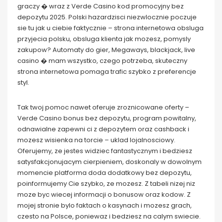
graczy � wraz z Verde Casino kod promocyjny bez
depozytu 2025. Polski hazardzisci niezwlocznie poczuje
sie tu jak u ciebie faktycznie – strona internetowa obsluga
przyjecia polsku, obsluga klienta jak mozesz, pomysly
zakupow? Automaty do gier, Megaways, blackjack, live
casino � mam wszystko, czego potrzeba, skuteczny
strona internetowa pomaga trafic szybko z preferencje
styl.
Tak twoj pomoc nawet oferuje zroznicowane oferty –
Verde Casino bonus bez depozytu, program powitalny,
odnawialne zapewni ci z depozytem oraz cashback i
mozesz wisienka na torcie – uklad lojalnosciowy.
Oferujemy, ze jestes widziec fantastycznym i bedziesz
satysfakcjonujacym cierpieniem, doskonaly w dowolnym
momencie platforma doda dodatkowy bez depozytu,
poinformujemy Cie szybko, ze mozesz. Z tabeli nizej niz
moze byc wiecej informacji o bonusow oraz kodow. Z
mojej stronie bylo faktach o kasynach i mozesz grach,
czesto na Polsce, poniewaz i bedziesz na calym swiecie.