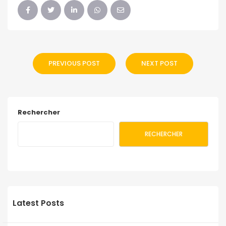
PREVIOUS POST
NEXT POST
Rechercher
RECHERCHER
Latest Posts