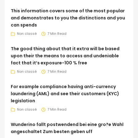
This information covers some of the most popular
and demonstrates to you the distinctions and you
can spends
Non classé
7 Min Read
The good thing about that it extra will be based
upon their the means to access and undeniable
fact that it’s exposure-100 % free
Non classé
7 Min Read
For example compliance having anti-currency
laundering (AML) and see their customers (KYC)
legislation
Non classé
7 Min Read
Wunderino fallt postwendend bei eine gro?e Wahl
angeschaltet Zum besten geben uff