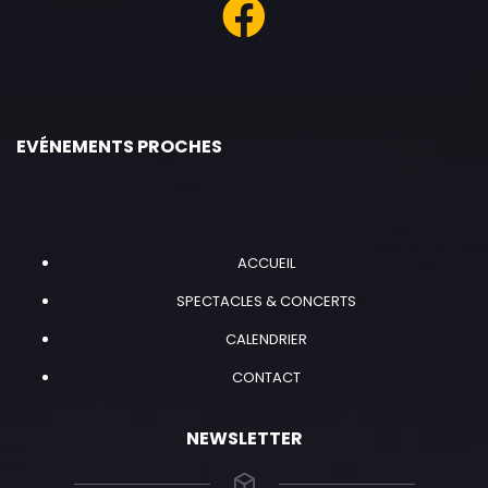
EVÉNEMENTS PROCHES
ACCUEIL
SPECTACLES & CONCERTS
CALENDRIER
CONTACT
NEWSLETTER