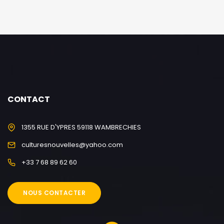
CONTACT
1355 RUE D'YPRES 59118 WAMBRECHIES
culturesnouvelles@yahoo.com
+33 7 68 89 62 60
NOUS CONTACTER