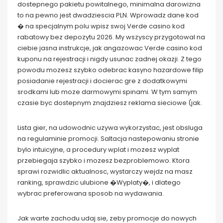
dostepnego pakietu powitalnego, minimalna darowizna
to na pewno jest dwadziescia PLN. Wprowadz dane kod
� na specjalnym polu wpisz swoj Verde casino kod
rabatowy bez depozytu 2026. My wszyscy przygotowal na
ciebie jasna instrukcje, jak angazowac Verde casino kod
kuponu na rejestracji i nigdy usunac zadnej okazji. Z tego
powodu mozesz szybko odebrac kasyno hazardowe filip
posiadanie rejestracji i docierac gre z dodatkowymi
srodkami lub moze darmowymi spinami. W tym samym
czasie byc dostepnym znajdziesz reklama sieciowe (jak.
Lista gier, na udowodnic uzywa wykorzystac, jest obsluga
na regulaminie promocji. Saltacja nastepowaniu stronie
bylo intuicyjne, a procedury wplat i mozesz wyplat
przebiegaja szybko i mozesz bezproblemowo. Ktora
sprawi rozwidlic aktualnosc, wystarczy wejdz na masz
ranking, sprawdzic ulubione �Wyplaty�, i dlatego
wybrac preferowana sposob na wydawania.
Jak warte zachodu udaj sie, zeby promocje do nowych