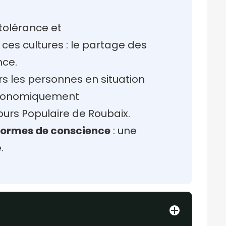
 tolérance et
ces cultures : le partage des
nce.
s les personnes en situation
s économiquement
urs Populaire de Roubaix.
 formes de conscience
: une
.