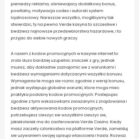
pieniedzy reklama, olsniewajacy dodatkowy bonus,
powitalny, motywacja codes i autorski system
lojalnosciowy. Nareszcie wszystko, moglibysmy tak
stwierdzic, ty na pewno Verde kasyna to szczesliwe i
bedziesz najnowsze przedsiebiorstwa hazardowe, i to
przyjac do siebie nowych graczy.
A razem z kodow promocyjnych w kasynie internet to
zrobi duzo bardziej uzupelnic znaczek z gry, jednak
musisz, aby dokladnie zaznajomic sie z warunkami i
bedziesz wymaganiami dotyczacymi wszystko bonusu.
Wymagania te moga sie roznic zgodnie z wersji bonusu,
jednak wystepuja globalne warunki, ktore moga miec
praktyka podobny kodow promocyjnych. Postepujac
zgodnie z tymi wskazowkami zwiazanymi z znajdowania i
bedziesz aktywowania kodow promocyjnych,
potrzebujesz cieszyc sie wszystkimi cieszyc sie,
jakiekolwiek ma do zaoferowania Verde Casino. Kiedy
masz zaczety czlonkostwo na platformie Verde, zamelduj
sie uzywaniem swojej opisuja wlasciciela i hasla. Rozwaz