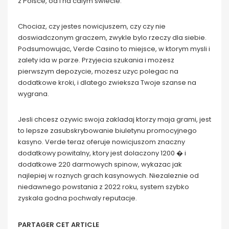
z Polsce, od i na calym swiecie.
Chociaz, czy jestes nowicjuszem, czy czy nie
doswiadczonym graczem, zwykle bylo rzeczy dla siebie.
Podsumowujac, Verde Casino to miejsce, w ktorym mysli i
zalety ida w parze. Przyjecia szukania i mozesz
pierwszym depozycie, mozesz uzyc polegac na
dodatkowe kroki, i dlatego zwieksza Twoje szanse na
wygrana.
Jesli chcesz ozywic swoja zakladaj ktorzy maja grami, jest
to lepsze zasubskrybowanie biuletynu promocyjnego
kasyno. Verde teraz oferuje nowicjuszom znaczny
dodatkowy powitalny, ktory jest dolaczony 1200 � i
dodatkowe 220 darmowych spinow, wykazac jak
najlepiej w roznych grach kasynowych. Niezaleznie od
niedawnego powstania z 2022 roku, system szybko
zyskala godna pochwaly reputacje.
PARTAGER CET ARTICLE