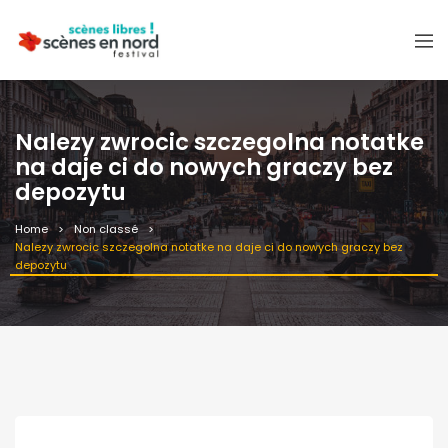
Nalezy zwrocic szczegolna notatke
na daje ci do nowych graczy bez
depozytu
Home
Non classé
Nalezy zwrocic szczegolna notatke na daje ci do nowych graczy bez
depozytu