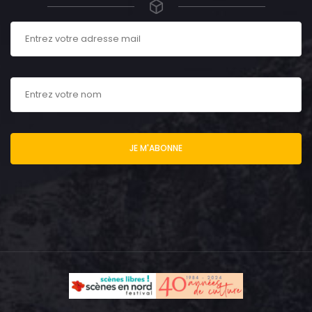
JE M'ABONNE