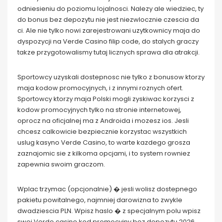
odniesieniu do poziomu lojalnosci. Nalezy ale wiedziec, ty
do bonus bez depozytu nie jest niezwlocznie czescia da
ci. Ale nie tylko nowi zarejestrowani uzytkownicy maja do
dyspozycji na Verde Casino filip code, do stalych graczy
takze przygotowalismy tutaj licznych sprawa dla atrakcji.
Sportowcy uzyskali dostepnosc nie tylko z bonusow ktorzy
maja kodow promocyjnych, i z innymi roznych ofert.
Sportowcy ktorzy maja Polski mogli zyskiwac korzysci z
kodow promocyjnych tylko na stronie internetowej,
oprocz na oficjalnej ma z Androida i mozesz ios. Jesli
chcesz calkowicie bezpiecznie korzystac wszystkich
uslug kasyno Verde Casino, to warte kazdego grosza
zaznajomic sie z kilkoma opcjami, i to system rowniez
zapewnia swoim graczom.
Wplac trzymac (opcjonalnie) � jesli wolisz dostepnego
pakietu powitalnego, najmniej darowizna to zwykle
dwadziescia PLN. Wpisz haslo � z specjalnym polu wpisz
swoj Verde casino kod promocyjny bez depozytu 2026.