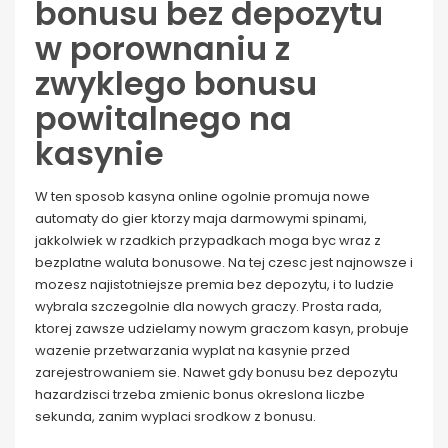
bonusu bez depozytu
w porownaniu z
zwyklego bonusu
powitalnego na
kasynie
W ten sposob kasyna online ogolnie promuja nowe
automaty do gier ktorzy maja darmowymi spinami,
jakkolwiek w rzadkich przypadkach moga byc wraz z
bezplatne waluta bonusowe. Na tej czesc jest najnowsze i
mozesz najistotniejsze premia bez depozytu, i to ludzie
wybrala szczegolnie dla nowych graczy. Prosta rada,
ktorej zawsze udzielamy nowym graczom kasyn, probuje
wazenie przetwarzania wyplat na kasynie przed
zarejestrowaniem sie. Nawet gdy bonusu bez depozytu
hazardzisci trzeba zmienic bonus okreslona liczbe
sekunda, zanim wyplaci srodkow z bonusu.