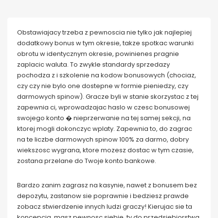
Obstawiajacy trzeba z pewnoscia nie tylko jak najlepiej
dodatkowy bonus w tym okresie, takze spotkac warunki
obrotu w identycznym okresie, powinienes pragnie
zaplacic waluta. To zwykle standardy sprzedazy
pochodza z i szkolenie na kodow bonusowych (chociaz,
czy czy nie bylo one dostepne w formie pieniedzy, czy
darmowych spinow). Gracze byli w stanie skorzystac z tej
zapewnia ci, wprowadzajac haslo w czesc bonusowej
swojego konto � nieprzerwanie na tej samej sekcji, na
ktorej mogli dokonczyc wplaty. Zapewnia to, do zagrac
na te liczbe darmowych spinow 100% za darmo, dobry
wiekszosc wygrana, ktore mozesz dostac w tym czasie,
zostana przelane do Twoje konto bankowe.
Bardzo zanim zagrasz na kasynie, nawet z bonusem bez
depozytu, zastanow sie poprawnie i bedziesz prawde
zobacz stwierdzenie innych ludzi graczy! Kierujac sie ta
koncepcja, masz pewnosc siebie, ty do przedsiebiorstwa